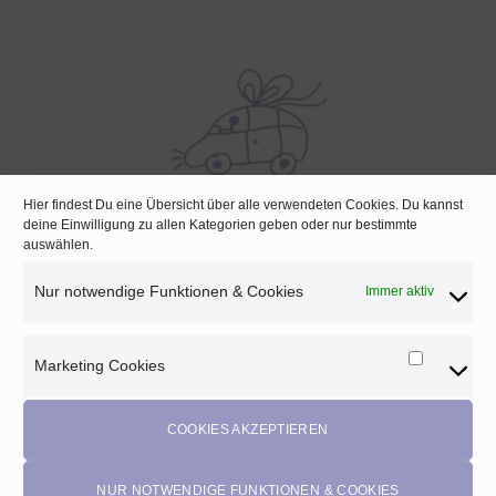
Hier findest Du eine Übersicht über alle verwendeten Cookies. Du kannst
deine Einwilligung zu allen Kategorien geben oder nur bestimmte
SCHNELLE LIEFERUNG
auswählen.
Lagernde Artikel werden noch am selben Tag verpackt
Nur notwendige Funktionen & Cookies
Immer aktiv
Marketing Cookies
Marketi
Melde dich für unseren Newsletter an und
Cookies
profitiere von diesen Vorteilen:
COOKIES AKZEPTIEREN
Exklusive
Rabatte
• Benachrichtigung über
Aktionen
und
neue Produkte • Erhalte
Pflegetipps
•
5% Rabatt
auf deine
NUR NOTWENDIGE FUNKTIONEN & COOKIES