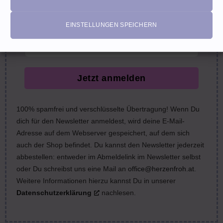
nächste Bestellung (Gutscheine ausgeschlossen)
email
EINSTELLUNGEN SPEICHERN
Jetzt anmelden
100% spamfrei und verschlüsselte Übertragung! Wenn Du
dich für den Newsletter anmeldest, wird deine E-Mail-
Adresse auf dem Webserver gespeichert, auf dem sich
auch der Shop befindet. Du kannst den Newsletter jederzeit
abbestellen: entweder im Abmeldelink im Newsletter selbst
oder Du schreibst uns eine Mail an
office@herzenfroh.at
.
Weitere Informationen hierzu kannst Du in unserer
Datenschutzerklärung
nachlesen.