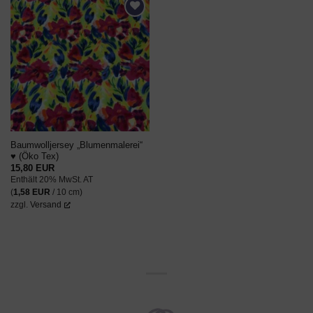
AUF DEN
WUNSCHZETTEL
Baumwolljersey „Blumenmalerei“
♥ (Öko Tex)
15,80
EUR
Enthält 20% MwSt. AT
(
1,58
EUR
/ 10 cm)
zzgl.
Versand