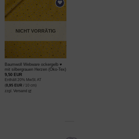
AUF DEN
WUNSCHZETTEL
NICHT VORRÄTIG
Baumwoll Webware ockergelb ♥
mit silbergrauen Herzen (Öko-Tex)
9,50
EUR
Enthält 20% MwSt. AT
(
0,95
EUR
/ 10 cm)
zzgl.
Versand