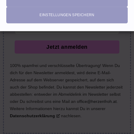
nächste Bestellung (Gutscheine ausgeschlossen)
email
EINSTELLUNGEN SPEICHERN
Jetzt anmelden
100% spamfrei und verschlüsselte Übertragung! Wenn Du
dich für den Newsletter anmeldest, wird deine E-Mail-
Adresse auf dem Webserver gespeichert, auf dem sich
auch der Shop befindet. Du kannst den Newsletter jederzeit
abbestellen: entweder im Abmeldelink im Newsletter selbst
oder Du schreibst uns eine Mail an
office@herzenfroh.at
.
Weitere Informationen hierzu kannst Du in unserer
Datenschutzerklärung
nachlesen.