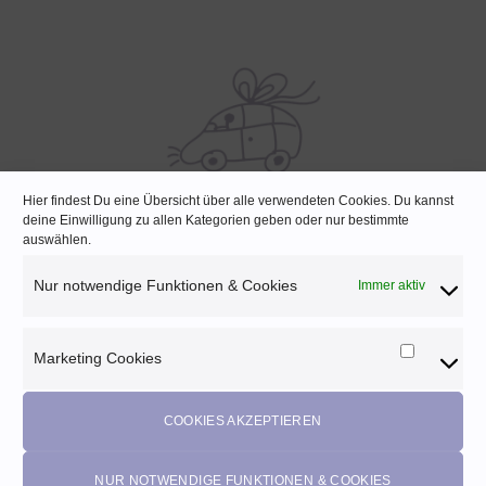
Hier findest Du eine Übersicht über alle verwendeten Cookies. Du kannst
deine Einwilligung zu allen Kategorien geben oder nur bestimmte
SCHNELLE LIEFERUNG
auswählen.
Lagernde Artikel werden noch am selben Tag verpackt
Nur notwendige Funktionen & Cookies
Immer aktiv
Marketing Cookies
Marketi
Melde dich für unseren Newsletter an und
Cookies
profitiere von diesen Vorteilen:
COOKIES AKZEPTIEREN
Exklusive
Rabatte
• Benachrichtigung über
Aktionen
und
neue Produkte • Erhalte
Pflegetipps
•
5% Rabatt
auf deine
NUR NOTWENDIGE FUNKTIONEN & COOKIES