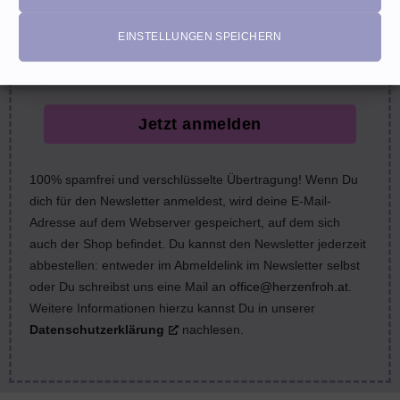
email
EINSTELLUNGEN SPEICHERN
Jetzt anmelden
100% spamfrei und verschlüsselte Übertragung! Wenn Du
dich für den Newsletter anmeldest, wird deine E-Mail-
Adresse auf dem Webserver gespeichert, auf dem sich
auch der Shop befindet. Du kannst den Newsletter jederzeit
abbestellen: entweder im Abmeldelink im Newsletter selbst
oder Du schreibst uns eine Mail an
office@herzenfroh.at
.
Weitere Informationen hierzu kannst Du in unserer
Datenschutzerklärung
nachlesen.