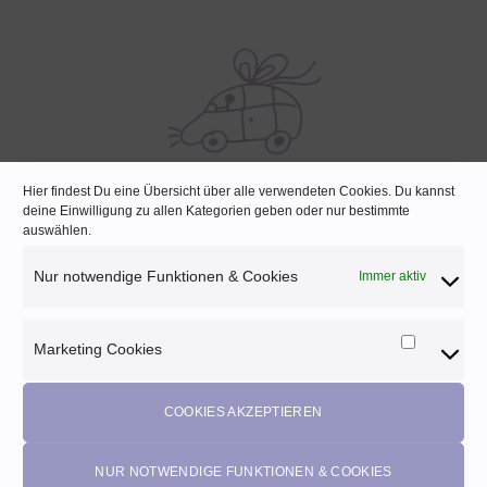
Hier findest Du eine Übersicht über alle verwendeten Cookies. Du kannst
SCHNELLE LIEFERUNG
deine Einwilligung zu allen Kategorien geben oder nur bestimmte
auswählen.
Lagernde Artikel werden noch am selben Tag verpackt
Nur notwendige Funktionen & Cookies
Immer aktiv
Marketing Cookies
Marketi
Melde dich für unseren Newsletter an und
Cookies
profitiere von diesen Vorteilen:
COOKIES AKZEPTIEREN
Exklusive
Rabatte
• Benachrichtigung über
Aktionen
und
neue Produkte • Erhalte
Pflegetipps
•
5% Rabatt
auf deine
nächste Bestellung (Gutscheine ausgeschlossen)
NUR NOTWENDIGE FUNKTIONEN & COOKIES