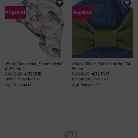
Angebot!
Angebot!
AUF DEN
AUF DEN
WUNSCHZETTEL
WUNSCHZETTEL
eBook Sonnenhut „Sommerliebe“
eBook Mütze „Schleifenliebe“ 34 –
41-55 cm
56 cm
Ursprünglicher
Aktueller
Ursprünglicher
Aktueller
5,90
EUR
4,72
EUR
5,90
EUR
4,72
EUR
Preis
Preis
Preis
Preis
Enthält 20% MwSt. AT
Enthält 20% MwSt. AT
war:
ist:
war:
ist:
5,90 EUR
4,72 EUR.
5,90 EUR
4,72 EUR.
zzgl.
Versand
zzgl.
Versand