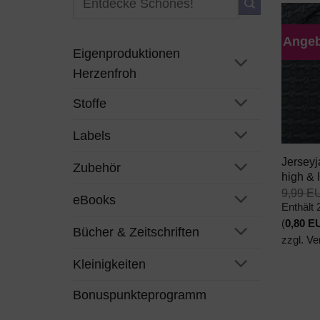
nach:
Angeb
Eigenproduktionen
Herzenfroh
Stoffe
+
Labels
Jerseyj
Zubehör
high & 
9,99
E
eBooks
Enthält
(
0,80
E
Bücher & Zeitschriften
zzgl.
Ve
Kleinigkeiten
Bonuspunkteprogramm