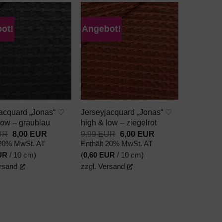
ot!
Angebot!
AUF DEN
AUF DEN
WUNSCHZETTEL
WUNSCHZETTEL
+
acquard „Jonas“ ♡
Jerseyjacquard „Jonas“ ♡
low – graublau
high & low – ziegelrot
Ursprünglicher
Aktueller
Ursprünglicher
Aktueller
UR
8,00
EUR
9,99
EUR
6,00
EUR
Preis
Preis
Preis
Preis
 20% MwSt. AT
Enthält 20% MwSt. AT
war:
ist:
war:
ist:
UR
/ 10 cm)
(
0,60
EUR
/ 10 cm)
9,99 EUR
8,00 EUR.
9,99 EUR
6,00 EUR.
rsand
zzgl.
Versand