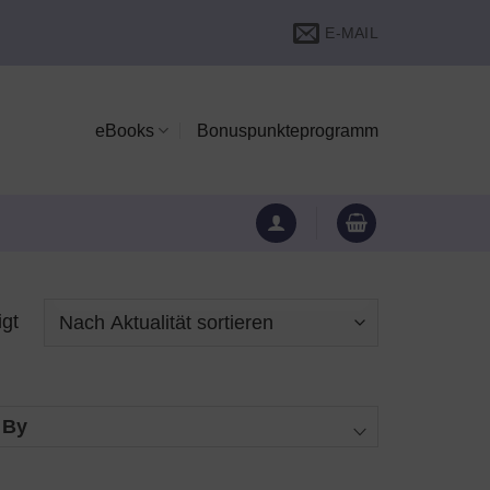
E-MAIL
eBooks
Bonuspunkteprogramm
Nach
igt
Aktualität
sortiert
 By