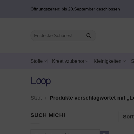
Zum
Öffnungszeiten: bis 20.September geschlossen
Inhalt
springen
Suchen
nach:
Stoffe
Kreativzubehör
Kleinigkeiten
Loop
Start
/
Produkte verschlagwortet mit „
SUCH MICH!
Sort
Suchen