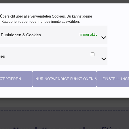
e Übersicht über alle verwendeten Cookies. Du kannst deine
en Kategorien geben oder nur bestimmte auswählen.
 Funktionen & Cookies
Immer aktiv
ies
Marketing
Cookies
KZEPTIEREN
NUR NOTWENDIGE FUNKTIONEN & COOKIES
EINSTELLUNG
EIGENPRODUKTIONEN
Einzigartige Stoffdesigns von Herzenfroh