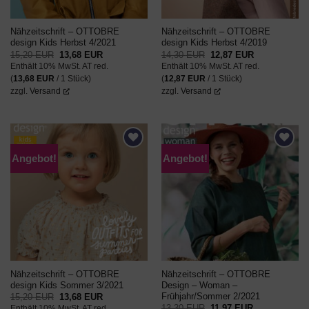
Nähzeitschrift – OTTOBRE
Nähzeitschrift – OTTOBRE
design Kids Herbst 4/2021
design Kids Herbst 4/2019
Ursprünglicher
Aktueller
Ursprünglicher
Aktueller
15,20
EUR
13,68
EUR
14,30
EUR
12,87
EUR
Preis
Preis
Preis
Preis
Enthält 10% MwSt. AT red.
Enthält 10% MwSt. AT red.
war:
ist:
war:
ist:
15,20 EUR
13,68 EUR.
14,30 EUR
12,87 EUR.
(
13,68
EUR
/ 1 Stück)
(
12,87
EUR
/ 1 Stück)
zzgl.
Versand
zzgl.
Versand
Angebot!
Angebot!
AUF DEN
AUF DEN
WUNSCHZETTEL
WUNSCHZETTEL
Nähzeitschrift – OTTOBRE
Nähzeitschrift – OTTOBRE
design Kids Sommer 3/2021
Design – Woman –
Frühjahr/Sommer 2/2021
Ursprünglicher
Aktueller
15,20
EUR
13,68
EUR
Preis
Preis
Ursprünglicher
Aktueller
13,30
EUR
11,97
EUR
Enthält 10% MwSt. AT red.