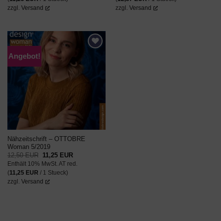
zzgl.
Versand
zzgl.
Versand
Angebot!
AUF DEN
WUNSCHZETTEL
Nähzeitschrift – OTTOBRE
Woman 5/2019
Ursprünglicher
Aktueller
12,50
EUR
11,25
EUR
Preis
Preis
Enthält 10% MwSt. AT red.
war:
ist:
12,50 EUR
11,25 EUR.
(
11,25
EUR
/ 1 Stueck)
zzgl.
Versand