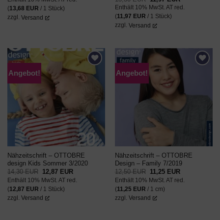
war:
ist:
Preis
Preis
Enthält 10% MwSt. AT red.
15,20 EUR
13,68 EUR.
(
13,68
EUR
/ 1 Stück)
war:
ist:
13,30 EUR
11,97 EUR.
(
11,97
EUR
/ 1 Stück)
zzgl.
Versand
zzgl.
Versand
Angebot!
Angebot!
AUF DEN
AUF DEN
WUNSCHZETTEL
WUNSCHZETTEL
Nähzeitschrift – OTTOBRE
Nähzeitschrift – OTTOBRE
design Kids Sommer 3/2020
Design – Family 7/2019
Ursprünglicher
Aktueller
Ursprünglicher
Aktueller
14,30
EUR
12,87
EUR
12,50
EUR
11,25
EUR
Preis
Preis
Preis
Preis
Enthält 10% MwSt. AT red.
Enthält 10% MwSt. AT red.
war:
ist:
war:
ist:
14,30 EUR
12,87 EUR.
12,50 EUR
11,25 EUR.
(
12,87
EUR
/ 1 Stück)
(
11,25
EUR
/ 1 cm)
zzgl.
Versand
zzgl.
Versand