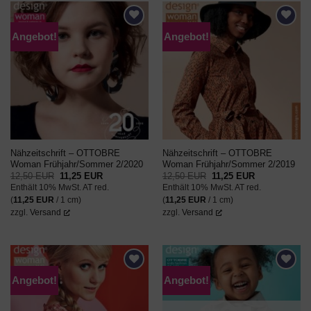
Angebot!
Angebot!
AUF DEN
AUF DEN
WUNSCHZETTEL
WUNSCHZETTEL
Nähzeitschrift – OTTOBRE
Nähzeitschrift – OTTOBRE
Woman Frühjahr/Sommer 2/2020
Woman Frühjahr/Sommer 2/2019
Ursprünglicher
Aktueller
Ursprünglicher
Aktueller
12,50
EUR
11,25
EUR
12,50
EUR
11,25
EUR
Preis
Preis
Preis
Preis
Enthält 10% MwSt. AT red.
Enthält 10% MwSt. AT red.
war:
ist:
war:
ist:
12,50 EUR
11,25 EUR.
12,50 EUR
11,25 EUR.
(
11,25
EUR
/ 1 cm)
(
11,25
EUR
/ 1 cm)
zzgl.
Versand
zzgl.
Versand
Angebot!
Angebot!
AUF DEN
AUF DEN
WUNSCHZETTEL
WUNSCHZETTEL