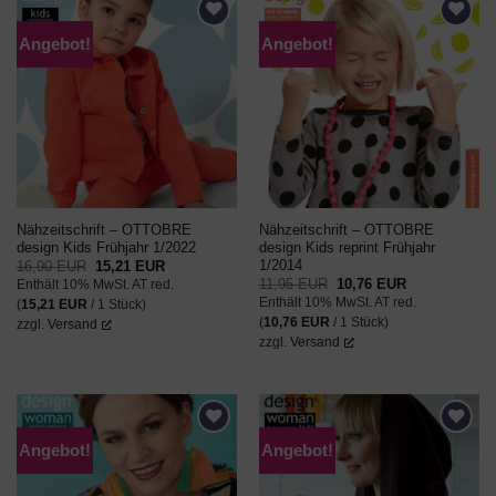
Angebot!
Angebot!
AUF DEN
AUF DEN
WUNSCHZETTEL
WUNSCHZETTEL
Nähzeitschrift – OTTOBRE
Nähzeitschrift – OTTOBRE
design Kids Frühjahr 1/2022
design Kids reprint Frühjahr
1/2014
Ursprünglicher
Aktueller
16,90
EUR
15,21
EUR
Preis
Preis
Ursprünglicher
Aktueller
11,95
EUR
10,76
EUR
Enthält 10% MwSt. AT red.
war:
ist:
Preis
Preis
Enthält 10% MwSt. AT red.
16,90 EUR
15,21 EUR.
(
15,21
EUR
/ 1 Stück)
war:
ist:
11,95 EUR
10,76 EUR.
(
10,76
EUR
/ 1 Stück)
zzgl.
Versand
zzgl.
Versand
Angebot!
Angebot!
AUF DEN
AUF DEN
WUNSCHZETTEL
WUNSCHZETTEL