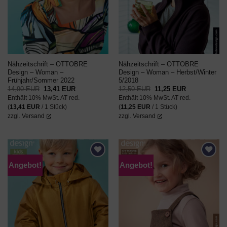
Nähzeitschrift – OTTOBRE
Nähzeitschrift – OTTOBRE
Design – Woman –
Design – Woman – Herbst/Winter
Frühjahr/Sommer 2022
5/2018
Ursprünglicher
Aktueller
Ursprünglicher
Aktueller
14,90
EUR
13,41
EUR
12,50
EUR
11,25
EUR
Preis
Preis
Preis
Preis
Enthält 10% MwSt. AT red.
Enthält 10% MwSt. AT red.
war:
ist:
war:
ist:
14,90 EUR
13,41 EUR.
12,50 EUR
11,25 EUR.
(
13,41
EUR
/ 1 Stück)
(
11,25
EUR
/ 1 Stück)
zzgl.
Versand
zzgl.
Versand
Angebot!
Angebot!
AUF DEN
AUF DEN
WUNSCHZETTEL
WUNSCHZETTEL