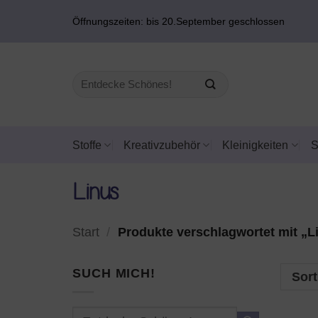
Zum
Öffnungszeiten: bis 20.September geschlossen
Inhalt
springen
Suchen
nach:
Stoffe
Kreativzubehör
Kleinigkeiten
Linus
Start
/
Produkte verschlagwortet mit „L
SUCH MICH!
Sort
Suchen