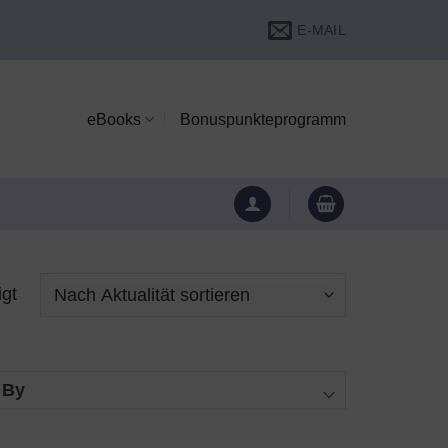
E-MAIL
eBooks
Bonuspunkteprogramm
Nach
igt
Aktualität
sortiert
 By