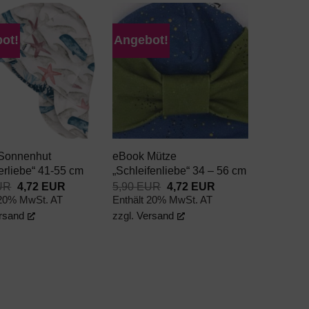
ot!
Angebot!
AUF DEN
AUF DEN
WUNSCHZETTEL
WUNSCHZETTEL
+
Sonnenhut
eBook Mütze
rliebe“ 41-55 cm
„Schleifenliebe“ 34 – 56 cm
Ursprünglicher
Aktueller
Ursprünglicher
Aktueller
UR
4,72
EUR
5,90
EUR
4,72
EUR
Preis
Preis
Preis
Preis
 20% MwSt. AT
Enthält 20% MwSt. AT
war:
ist:
war:
ist:
rsand
zzgl.
Versand
5,90 EUR
4,72 EUR.
5,90 EUR
4,72 EUR.