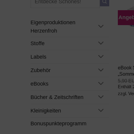
nach:
Angeb
Eigenproduktionen
Herzenfroh
Stoffe
+
Labels
eBook 
Zubehör
„Somme
5,90
E
eBooks
Enthält
zzgl.
Ve
Bücher & Zeitschriften
Kleinigkeiten
Bonuspunkteprogramm