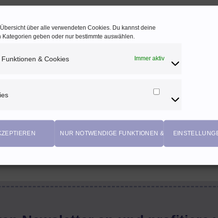
e Übersicht über alle verwendeten Cookies. Du kannst deine
en Kategorien geben oder nur bestimmte auswählen.
 Funktionen & Cookies
Immer aktiv
ies
Marketing
Cookies
KZEPTIEREN
NUR NOTWENDIGE FUNKTIONEN & COOKIES
EINSTELLUNG
EIGENPRODUKTIONEN
Einzigartige Stoffdesigns von Herzenfroh