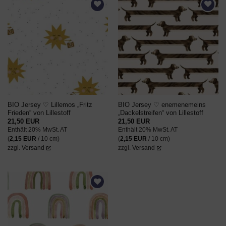
AUF DEN
AUF DEN
WUNSCHZETTEL
WUNSCHZETTEL
BIO Jersey ♡ Lillemos „Fritz
BIO Jersey ♡ enemenemeins
Frieden“ von Lillestoff
„Dackelstreifen“ von Lillestoff
21,50
EUR
21,50
EUR
Enthält 20% MwSt. AT
Enthält 20% MwSt. AT
(
2,15
EUR
/ 10 cm)
(
2,15
EUR
/ 10 cm)
zzgl.
Versand
zzgl.
Versand
AUF DEN
WUNSCHZETTEL