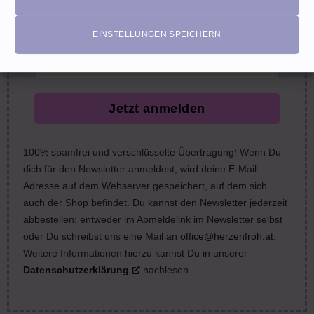
nächste Bestellung (Gutscheine ausgeschlossen)
email
EINSTELLUNGEN SPEICHERN
Jetzt anmelden
100% spamfrei und verschlüsselte Übertragung! Wenn Du
dich für den Newsletter anmeldest, wird deine E-Mail-
Adresse auf dem Webserver gespeichert, auf dem sich
auch der Shop befindet. Du kannst den Newsletter jederzeit
abbestellen: entweder im Abmeldelink im Newsletter selbst
oder Du schreibst uns eine Mail an
office@herzenfroh.at
.
Weitere Informationen hierzu kannst Du in unserer
Datenschutzerklärung
nachlesen.