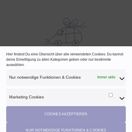
Hier findest Du eine Übersicht über alle verwendeten Cookies. Du kannst
deine Einwilligung zu allen Kategorien geben oder nur bestimmte
SCHNELLE LIEFERUNG
auswählen.
Lagernde Artikel werden noch am selben Tag verpackt
Nur notwendige Funktionen & Cookies
Immer aktiv
Marketing Cookies
Marketi
Melde dich für unseren Newsletter an und
Cookies
profitiere von diesen Vorteilen:
COOKIES AKZEPTIEREN
Exklusive
Rabatte
• Benachrichtigung über
Aktionen
und
neue Produkte • Erhalte
Pflegetipps
•
5% Rabatt
auf deine
NUR NOTWENDIGE FUNKTIONEN & COOKIES