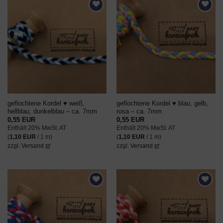
AUF DEN
AUF DEN
WUNSCHZETTEL
WUNSCHZETTEL
geflochtene Kordel ♥ weiß,
geflochtene Kordel ♥ blau, gelb,
hellblau, dunkelblau – ca. 7mm
rosa – ca. 7mm
0,55
EUR
0,55
EUR
Enthält 20% MwSt. AT
Enthält 20% MwSt. AT
(
1,10
EUR
/ 1 m)
(
1,10
EUR
/ 1 m)
zzgl.
Versand
zzgl.
Versand
AUF DEN
AUF DEN
WUNSCHZETTEL
WUNSCHZETTEL