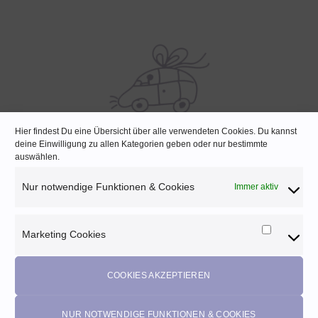
Hier findest Du eine Übersicht über alle verwendeten Cookies. Du kannst
deine Einwilligung zu allen Kategorien geben oder nur bestimmte
SCHNELLE LIEFERUNG
auswählen.
Lagernde Artikel werden noch am selben Tag verpackt
Nur notwendige Funktionen & Cookies
Immer aktiv
Marketing Cookies
Marketi
Melde dich für unseren Newsletter an und
Cookies
profitiere von diesen Vorteilen:
COOKIES AKZEPTIEREN
Exklusive
Rabatte
• Benachrichtigung über
Aktionen
und
neue Produkte • Erhalte
Pflegetipps
•
5% Rabatt
auf deine
NUR NOTWENDIGE FUNKTIONEN & COOKIES