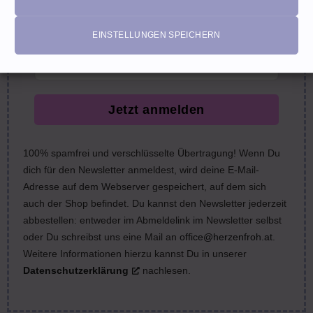
nächste Bestellung (Gutscheine ausgeschlossen)
email
EINSTELLUNGEN SPEICHERN
Jetzt anmelden
100% spamfrei und verschlüsselte Übertragung! Wenn Du
dich für den Newsletter anmeldest, wird deine E-Mail-
Adresse auf dem Webserver gespeichert, auf dem sich
auch der Shop befindet. Du kannst den Newsletter jederzeit
abbestellen: entweder im Abmeldelink im Newsletter selbst
oder Du schreibst uns eine Mail an
office@herzenfroh.at
.
Weitere Informationen hierzu kannst Du in unserer
Datenschutzerklärung
nachlesen.