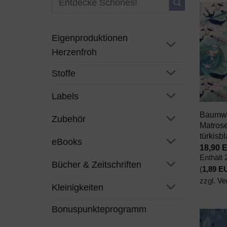
nach:
Eigenproduktionen
Herzenfroh
Stoffe
+
Labels
Baumwo
Zubehör
Matros
türkisb
eBooks
18,90
Enthält
Bücher & Zeitschriften
(
1,89
E
zzgl.
Ve
Kleinigkeiten
Bonuspunkteprogramm