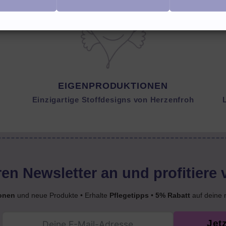
EIGENPRODUKTIONEN
Einzigartige Stoffdesigns von Herzenfroh
en Newsletter an und profitiere 
onen
und neue Produkte • Erhalte
Pflegetipps
•
5% Rabatt
auf deine 
Jet