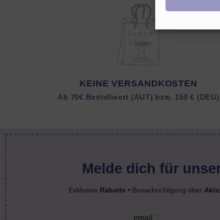
KEINE VERSANDKOSTEN
Ab 70€ Bestellwert (AUT) bzw. 150 € (DEU)
Melde dich für unser
Exklusive
Rabatte
• Benachrichtigung über
Akti
email