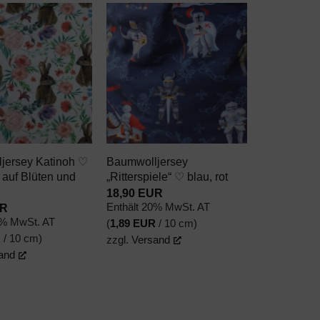
AUF DEN
AUF DEN
WUNSCHZETTEL
WUNSCHZETTEL
+
jersey Katinoh ♡
Baumwolljersey
 auf Blüten und
„Ritterspiele“ ♡ blau, rot
18,90
EUR
R
Enthält 20% MwSt. AT
0% MwSt. AT
(
1,89
EUR
/ 10 cm)
R
/ 10 cm)
zzgl.
Versand
and