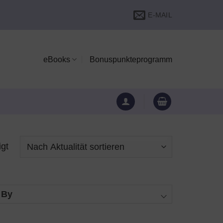
E-MAIL
eBooks
Bonuspunkteprogramm
Nach
igt
Aktualität
sortiert
 By