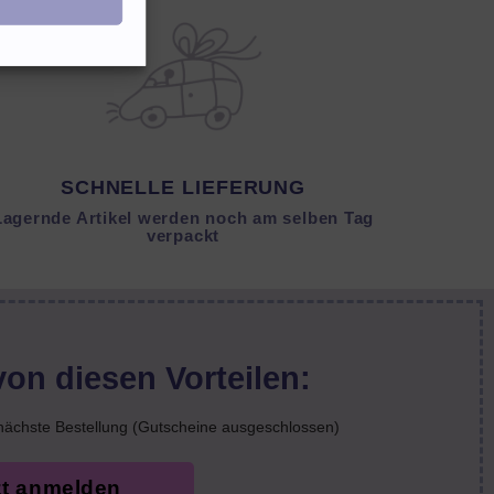
SCHNELLE LIEFERUNG
Lagernde Artikel werden noch am selben Tag
verpackt
von diesen Vorteilen:
nächste Bestellung (Gutscheine ausgeschlossen)
zt anmelden