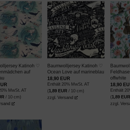
AUF DEN
AUF DEN
WUNSCHZETTEL
WUNSCHZETTEL
+
+
lljersey Katinoh ♡
Baumwolljersey Katinoh ♡
Baumwoll
enmädchen auf
Ocean Love auf marineblau
Feldhase
lau
offwhite
18,90
EUR
EUR
18,90
EU
Enthält 20% MwSt. AT
 20% MwSt. AT
Enthält 2
(
1,89
EUR
/ 10 cm)
UR
/ 10 cm)
(
1,89
EU
zzgl.
Versand
rsand
zzgl.
Vers