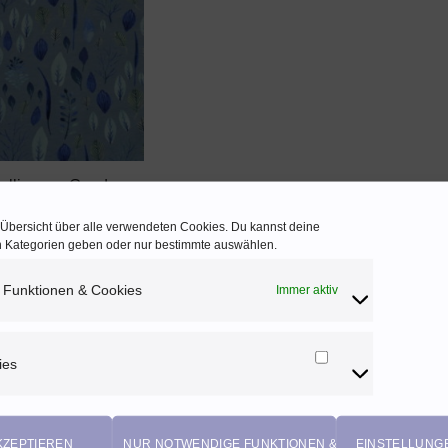
AUF DEN
WUNSCHZETTEL
lljersey „Good
mint, blau
e Übersicht über alle verwendeten Cookies. Du kannst deine
EUR
en Kategorien geben oder nur bestimmte auswählen.
 20% MwSt. AT
UR
/ 10 cm)
 Funktionen & Cookies
Immer aktiv
rsand
ies
Marketing
Cookies
KZEPTIEREN
NUR NOTWENDIGE FUNKTIONEN & COOKIES
EINSTELLUNG