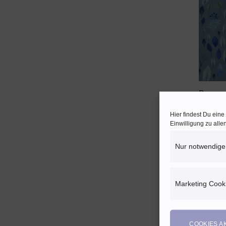
+
Baumwo
Day“ ♡ 
Hier findest Du ein
18,90
Einwilligung zu all
Enthält
(
1,89
E
Nur notwendige
zzgl.
Ve
Marketing Cook
COOKIES A