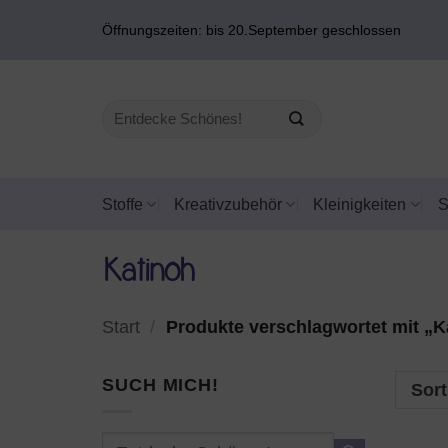
Zum
Öffnungszeiten: bis 20.September geschlossen
Inhalt
springen
Suchen
nach:
Stoffe
Kreativzubehör
Kleinigkeiten
Katinoh
Start
/
Produkte verschlagwortet mit „K
SUCH MICH!
Sort
Suchen