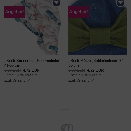
Angebot!
Angebot!
AUF DEN
AUF DEN
WUNSCHZETTEL
WUNSCHZETTEL
eBook Sonnenhut „Sommerliebe“
eBook Mütze „Schleifenliebe“ 34 –
41-55 cm
56 cm
Ursprünglicher
Aktueller
Ursprünglicher
Aktueller
5,90
EUR
4,72
EUR
5,90
EUR
4,72
EUR
Preis
Preis
Preis
Preis
Enthält 20% MwSt. AT
Enthält 20% MwSt. AT
war:
ist:
war:
ist:
5,90 EUR
4,72 EUR.
5,90 EUR
4,72 EUR.
zzgl.
Versand
zzgl.
Versand