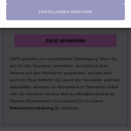
email
EINSTELLUNGEN SPEICHERN
Jetzt anmelden
100% spamfrei und verschlüsselte Übertragung! Wenn Du
dich für den Newsletter anmeldest, wird deine E-Mail-
Adresse auf dem Webserver gespeichert, auf dem sich
auch der Shop befindet. Du kannst den Newsletter jederzeit
abbestellen: entweder im Abmeldelink im Newsletter selbst
oder Du schreibst uns eine Mail an
office@herzenfroh.at
.
Weitere Informationen hierzu kannst Du in unserer
Datenschutzerklärung
nachlesen.