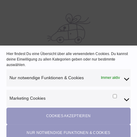
Hier findest Du eine Übersicht über alle verwendeten Cookies. Du kannst
SCHNELLE LIEFERUNG
deine Einwilligung zu allen Kategorien geben oder nur bestimmte
auswählen.
Lagernde Artikel werden noch am selben Tag verpackt
Nur notwendige Funktionen & Cookies
Immer aktiv
Marketing Cookies
Marketi
Melde dich für unseren Newsletter an und
Cookies
profitiere von diesen Vorteilen:
COOKIES AKZEPTIEREN
Exklusive
Rabatte
• Benachrichtigung über
Aktionen
und
neue Produkte • Erhalte
Pflegetipps
•
5% Rabatt
auf deine
nächste Bestellung (Gutscheine ausgeschlossen)
NUR NOTWENDIGE FUNKTIONEN & COOKIES