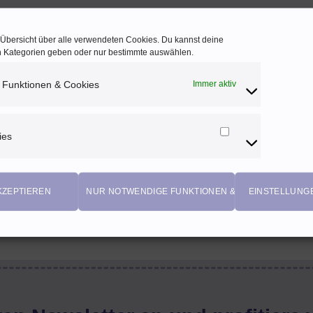
e Übersicht über alle verwendeten Cookies. Du kannst deine
en Kategorien geben oder nur bestimmte auswählen.
 Funktionen & Cookies
Immer aktiv
ies
Marketing
Cookies
KZEPTIEREN
NUR NOTWENDIGE FUNKTIONEN & COOKIES
EINSTELLUNG
EIGENPRODUKTIONEN
Einzigartige Stoffdesigns von Herzenfroh