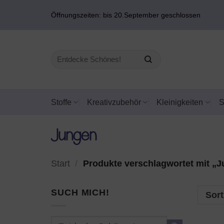
Zum
Öffnungszeiten: bis 20.September geschlossen
Inhalt
springen
Suchen
nach:
Stoffe
Kreativzubehör
Kleinigkeiten
Jungen
Start
/
Produkte verschlagwortet mit „
SUCH MICH!
Sort
Suchen