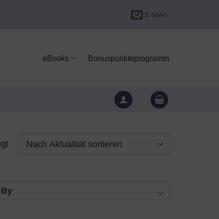
E-MAIL
eBooks
Bonuspunkteprogramm
igt
 By