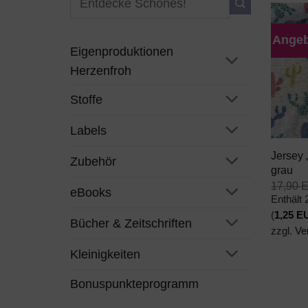
nach:
Angeb
Eigenproduktionen
Herzenfroh
Stoffe
+
Labels
Jersey
Zubehör
grau
17,90
eBooks
Enthält
(
1,25
E
Bücher & Zeitschriften
zzgl.
Ve
Kleinigkeiten
Bonuspunkteprogramm