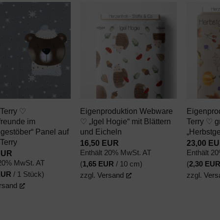
AUF DEN
AUF DEN
WUNSCHZETTEL
WUNSCHZETTEL
+
+
Terry ♡
Eigenproduktion Webware
Eigenpro
freunde im
♡ „Igel Hogie“ mit Blättern
Terry ♡ 
gestöber“ Panel auf
und Eicheln
„Herbstge
Terry
16,50
EUR
23,00
EU
EUR
Enthält 20% MwSt. AT
Enthält 2
 20% MwSt. AT
(
1,65
EUR
/ 10 cm)
(
2,30
EU
EUR
/ 1 Stück)
zzgl.
Versand
zzgl.
Vers
rsand