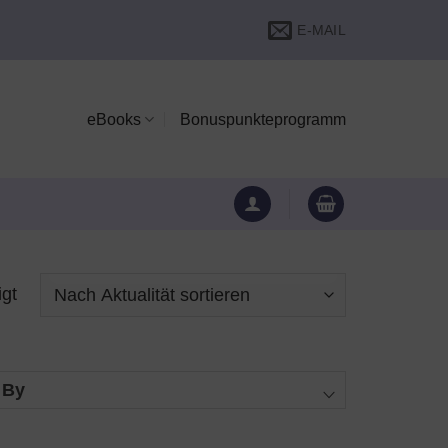
E-MAIL
eBooks
Bonuspunkteprogramm
Nach
igt
Aktualität
sortiert
 By