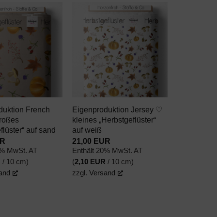
AUF DEN
AUF DEN
WUNSCHZETTEL
WUNSCHZETTEL
+
duktion French
Eigenproduktion Jersey ♡
großes
kleines „Herbstgeflüster“
flüster“ auf sand
auf weiß
R
21,00
EUR
0% MwSt. AT
Enthält 20% MwSt. AT
R
/ 10 cm)
(
2,10
EUR
/ 10 cm)
and
zzgl.
Versand