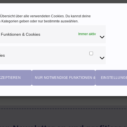
e Übersicht über alle verwendeten Cookies. Du kannst deine
en Kategorien geben oder nur bestimmte auswählen.
 Funktionen & Cookies
Immer aktiv
ies
Marketing
Cookies
KZEPTIEREN
NUR NOTWENDIGE FUNKTIONEN & COOKIES
EINSTELLUNG
EIGENPRODUKTIONEN
Einzigartige Stoffdesigns von Herzenfroh