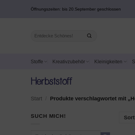
Zum
Öffnungszeiten: bis 20.September geschlossen
Inhalt
springen
Suchen
nach:
Stoffe
Kreativzubehör
Kleinigkeiten
Herbststoff
Start
/
Produkte verschlagwortet mit „H
SUCH MICH!
Sort
Suchen