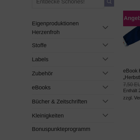
nach:
Angeb
Eigenproduktionen
Herzenfroh
Stoffe
+
Labels
eBook 
Zubehör
„Herbst
7,50
E
eBooks
Enthält
zzgl.
Ve
Bücher & Zeitschriften
Kleinigkeiten
Bonuspunkteprogramm