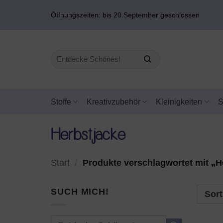
Zum
Öffnungszeiten: bis 20.September geschlossen
Inhalt
springen
Suchen
nach:
Stoffe
Kreativzubehör
Kleinigkeiten
Herbstjacke
Start
/
Produkte verschlagwortet mit „H
SUCH MICH!
Sort
Suchen