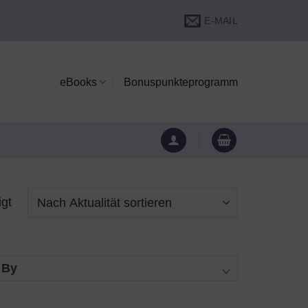
E-MAIL
eBooks
Bonuspunkteprogramm
igt
 By