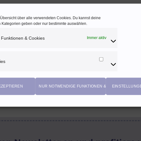
e Übersicht über alle verwendeten Cookies. Du kannst deine
en Kategorien geben oder nur bestimmte auswählen.
 Funktionen & Cookies
Immer aktiv
ies
Marketing
Cookies
KZEPTIEREN
NUR NOTWENDIGE FUNKTIONEN & COOKIES
EINSTELLUNG
EIGENPRODUKTIONEN
Einzigartige Stoffdesigns von Herzenfroh