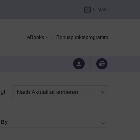
E-MAIL
eBooks
Bonuspunkteprogramm
Nach
igt
Aktualität
sortiert
 By