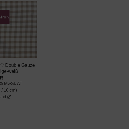
nfroh
AUF DEN
WUNSCHZETTEL
 ♡ Double Gauze
eige-weiß
R
0% MwSt. AT
R
/ 10 cm)
and