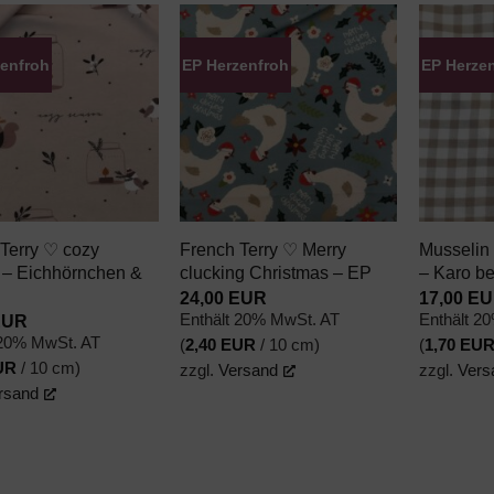
zenfroh
EP Herzenfroh
EP Herze
AUF DEN
AUF DEN
WUNSCHZETTEL
WUNSCHZETTEL
+
+
Terry ♡ cozy
French Terry ♡ Merry
Musselin
 – Eichhörnchen &
clucking Christmas – EP
– Karo b
24,00
EUR
17,00
EU
EUR
Enthält 20% MwSt. AT
Enthält 2
 20% MwSt. AT
(
2,40
EUR
/ 10 cm)
(
1,70
EU
UR
/ 10 cm)
zzgl.
Versand
zzgl.
Vers
rsand