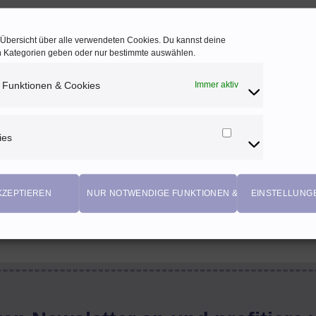
e Übersicht über alle verwendeten Cookies. Du kannst deine
en Kategorien geben oder nur bestimmte auswählen.
 Funktionen & Cookies
Immer aktiv
ies
Marketing
Cookies
KZEPTIEREN
NUR NOTWENDIGE FUNKTIONEN & COOKIES
EINSTELLUNG
EIGENPRODUKTIONEN
Einzigartige Stoffdesigns von Herzenfroh