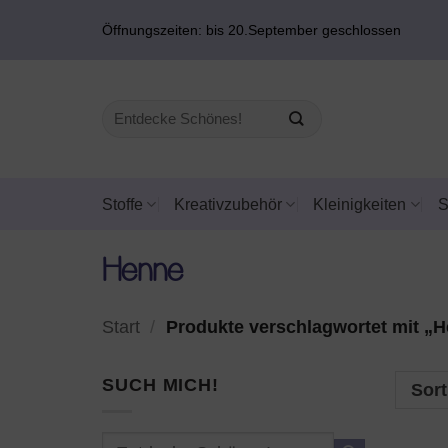
Zum
Öffnungszeiten: bis 20.September geschlossen
Inhalt
springen
Suchen
nach:
Stoffe
Kreativzubehör
Kleinigkeiten
Henne
Start
/
Produkte verschlagwortet mit „
SUCH MICH!
Sort
Suchen