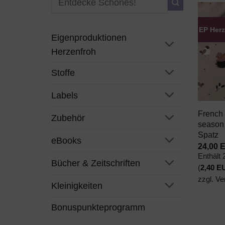
nach:
EP Her
Eigenproduktionen
Herzenfroh
Stoffe
+
Labels
French 
Zubehör
season
Spatz
eBooks
24,00
Enthält
Bücher & Zeitschriften
(
2,40
E
zzgl.
Ve
Kleinigkeiten
Bonuspunkteprogramm