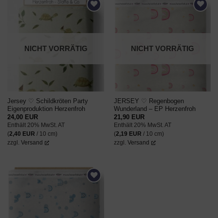
AUF DEN
AUF DEN
WUNSCHZETTEL
WUNSCHZETTEL
NICHT VORRÄTIG
NICHT VORRÄTIG
Jersey ♡ Schildkröten Party
JERSEY ♡ Regenbogen
Eigenproduktion Herzenfroh
Wunderland – EP Herzenfroh
24,00
EUR
21,90
EUR
Enthält 20% MwSt. AT
Enthält 20% MwSt. AT
(
2,40
EUR
/ 10 cm)
(
2,19
EUR
/ 10 cm)
zzgl.
Versand
zzgl.
Versand
AUF DEN
WUNSCHZETTEL