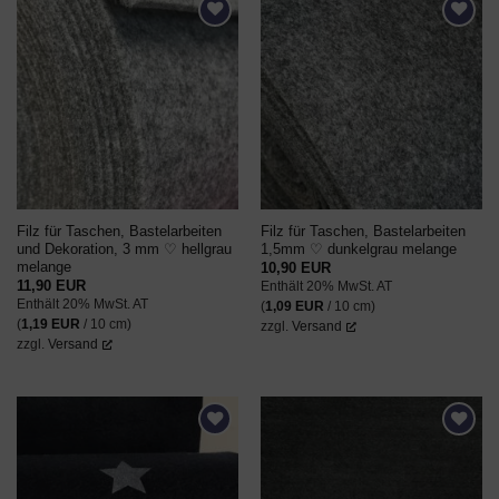
AUF DEN
AUF DEN
WUNSCHZETTEL
WUNSCHZETTEL
Filz für Taschen, Bastelarbeiten
Filz für Taschen, Bastelarbeiten
und Dekoration, 3 mm ♡ hellgrau
1,5mm ♡ dunkelgrau melange
melange
10,90
EUR
11,90
EUR
Enthält 20% MwSt. AT
Enthält 20% MwSt. AT
(
1,09
EUR
/ 10 cm)
(
1,19
EUR
/ 10 cm)
zzgl.
Versand
zzgl.
Versand
AUF DEN
AUF DEN
WUNSCHZETTEL
WUNSCHZETTEL