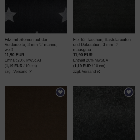
Filz mit Sternen auf der
Filz für Taschen, Bastelarbeiten
Vorderseite, 3 mm ♡ marine,
und Dekoration, 3 mm ♡
weiß
mausgrau
11,90
EUR
11,90
EUR
Enthält 20% MwSt. AT
Enthält 20% MwSt. AT
(
1,19
EUR
/ 10 cm)
(
1,19
EUR
/ 10 cm)
zzgl.
Versand
zzgl.
Versand
AUF DEN
AUF DEN
WUNSCHZETTEL
WUNSCHZETTEL