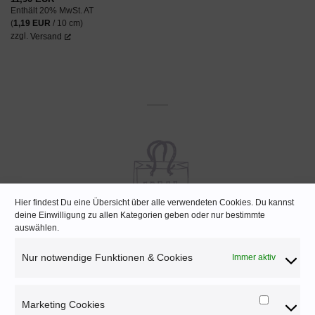
Enthält 20% MwSt. AT
(
1,19
EUR
/ 10 cm)
zzgl.
Versand
Hier findest Du eine Übersicht über alle verwendeten Cookies. Du kannst
deine Einwilligung zu allen Kategorien geben oder nur bestimmte
auswählen.
KEINE VERSANDKOSTEN
Nur notwendige Funktionen & Cookies
Immer aktiv
Ab 70€ Bestellwert (AUT) bzw. 150 € (DEU)
Marketing Cookies
Marketi