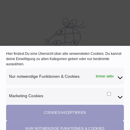
Hier findest Du eine Übersicht über alle verwendeten Cookies. Du kannst
deine Einwilligung zu allen Kategorien geben oder nur bestimmte
SCHNELLE LIEFERUNG
auswählen.
Lagernde Artikel werden noch am selben Tag verpackt
Nur notwendige Funktionen & Cookies
Immer aktiv
Marketing Cookies
Marketi
Melde dich für unseren Newsletter an und
Cookies
profitiere von diesen Vorteilen:
COOKIES AKZEPTIEREN
Exklusive
Rabatte
• Benachrichtigung über
Aktionen
und
neue Produkte • Erhalte
Pflegetipps
•
5% Rabatt
auf deine
NUR NOTWENDIGE FUNKTIONEN & COOKIES