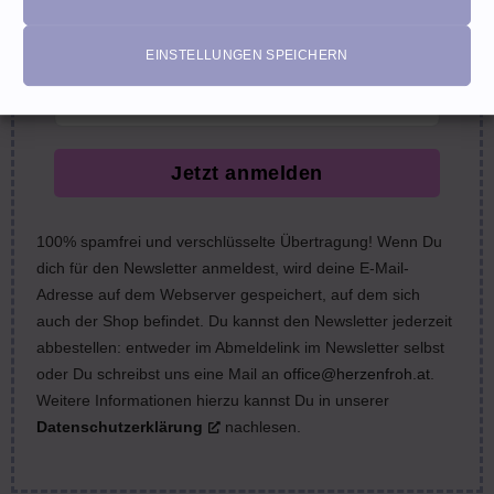
nächste Bestellung (Gutscheine ausgeschlossen)
email
EINSTELLUNGEN SPEICHERN
Jetzt anmelden
100% spamfrei und verschlüsselte Übertragung! Wenn Du
dich für den Newsletter anmeldest, wird deine E-Mail-
Adresse auf dem Webserver gespeichert, auf dem sich
auch der Shop befindet. Du kannst den Newsletter jederzeit
abbestellen: entweder im Abmeldelink im Newsletter selbst
oder Du schreibst uns eine Mail an
office@herzenfroh.at
.
Weitere Informationen hierzu kannst Du in unserer
Datenschutzerklärung
nachlesen.