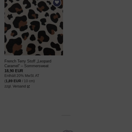
AUF DEN
WUNSCHZETTEL
French Terry Stoff „Leopard
Caramel“ – Sommersweat
18,90
EUR
Enthält 20% MwSt. AT
(
1,89
EUR
/ 10 cm)
zzgl.
Versand