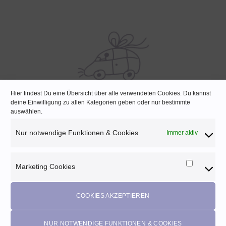
Hier findest Du eine Übersicht über alle verwendeten Cookies. Du kannst
deine Einwilligung zu allen Kategorien geben oder nur bestimmte
SCHNELLE LIEFERUNG
auswählen.
Lagernde Artikel werden noch am selben Tag verpackt
Nur notwendige Funktionen & Cookies
Immer aktiv
Marketing Cookies
Marketi
Melde dich für unseren Newsletter an und
Cookies
profitiere von diesen Vorteilen:
COOKIES AKZEPTIEREN
Exklusive
Rabatte
• Benachrichtigung über
Aktionen
und
neue Produkte • Erhalte
Pflegetipps
•
5% Rabatt
auf deine
NUR NOTWENDIGE FUNKTIONEN & COOKIES