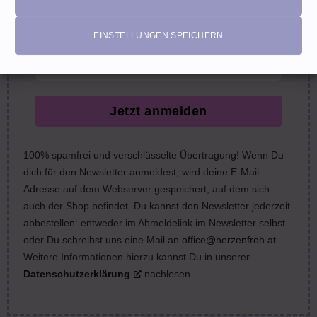
nächste Bestellung (Gutscheine ausgeschlossen)
email
EINSTELLUNGEN SPEICHERN
Jetzt anmelden
100% spamfrei und verschlüsselte Übertragung! Wenn Du
dich für den Newsletter anmeldest, wird deine E-Mail-
Adresse auf dem Webserver gespeichert, auf dem sich
auch der Shop befindet. Du kannst den Newsletter jederzeit
abbestellen: entweder im Abmeldelink im Newsletter selbst
oder Du schreibst uns eine Mail an
office@herzenfroh.at
.
Weitere Informationen hierzu kannst Du in unserer
Datenschutzerklärung
nachlesen.