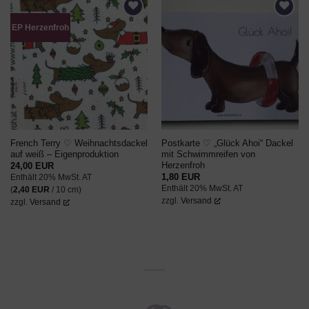
EP Herzenfroh
AUF DEN
AUF DEN
WUNSCHZETTEL
WUNSCHZETTEL
French Terry ♡ Weihnachtsdackel
Postkarte ♡ „Glück Ahoi“ Dackel
auf weiß – Eigenproduktion
mit Schwimmreifen von
Herzenfroh
24,00
EUR
1,80
EUR
Enthält 20% MwSt. AT
Enthält 20% MwSt. AT
(
2,40
EUR
/ 10 cm)
zzgl.
Versand
zzgl.
Versand