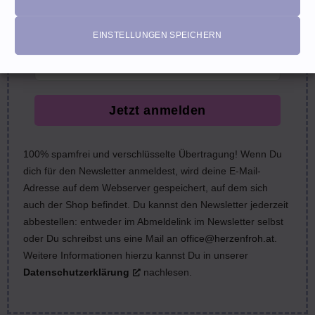
nächste Bestellung (Gutscheine ausgeschlossen)
email
EINSTELLUNGEN SPEICHERN
Jetzt anmelden
100% spamfrei und verschlüsselte Übertragung! Wenn Du
dich für den Newsletter anmeldest, wird deine E-Mail-
Adresse auf dem Webserver gespeichert, auf dem sich
auch der Shop befindet. Du kannst den Newsletter jederzeit
abbestellen: entweder im Abmeldelink im Newsletter selbst
oder Du schreibst uns eine Mail an
office@herzenfroh.at
.
Weitere Informationen hierzu kannst Du in unserer
Datenschutzerklärung
nachlesen.