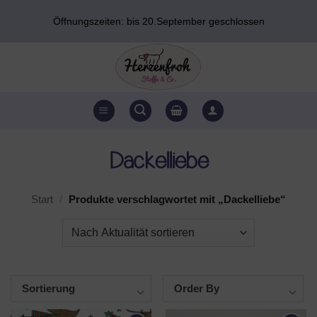
Zum
Öffnungszeiten: bis 20.September geschlossen
Inhalt
springen
Dackelliebe
Start
/
Produkte verschlagwortet mit „Dackelliebe“
Sortierung
Order By