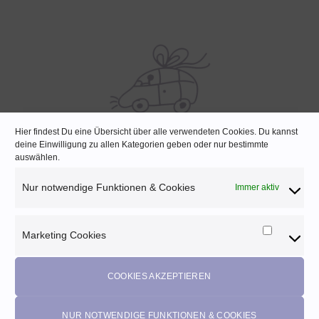
Hier findest Du eine Übersicht über alle verwendeten Cookies. Du kannst
deine Einwilligung zu allen Kategorien geben oder nur bestimmte
SCHNELLE LIEFERUNG
auswählen.
Lagernde Artikel werden noch am selben Tag verpackt
Nur notwendige Funktionen & Cookies
Immer aktiv
Marketing Cookies
Marketi
Melde dich für unseren Newsletter an und
Cookies
profitiere von diesen Vorteilen:
COOKIES AKZEPTIEREN
Exklusive
Rabatte
• Benachrichtigung über
Aktionen
und
neue Produkte • Erhalte
Pflegetipps
•
5% Rabatt
auf deine
NUR NOTWENDIGE FUNKTIONEN & COOKIES