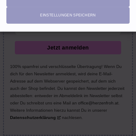
nächste Bestellung (Gutscheine ausgeschlossen)
email
EINSTELLUNGEN SPEICHERN
Jetzt anmelden
100% spamfrei und verschlüsselte Übertragung! Wenn Du
dich für den Newsletter anmeldest, wird deine E-Mail-
Adresse auf dem Webserver gespeichert, auf dem sich
auch der Shop befindet. Du kannst den Newsletter jederzeit
abbestellen: entweder im Abmeldelink im Newsletter selbst
oder Du schreibst uns eine Mail an
office@herzenfroh.at
.
Weitere Informationen hierzu kannst Du in unserer
Datenschutzerklärung
nachlesen.