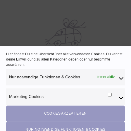
Hier findest Du eine Übersicht über alle verwendeten Cookies. Du kannst
deine Einwilligung zu allen Kategorien geben oder nur bestimmte
SCHNELLE LIEFERUNG
auswählen.
Lagernde Artikel werden noch am selben Tag verpackt
Nur notwendige Funktionen & Cookies
Immer aktiv
Marketing Cookies
Marketi
Melde dich für unseren Newsletter an und
Cookies
profitiere von diesen Vorteilen:
COOKIES AKZEPTIEREN
Exklusive
Rabatte
• Benachrichtigung über
Aktionen
und
neue Produkte • Erhalte
Pflegetipps
•
5% Rabatt
auf deine
NUR NOTWENDIGE FUNKTIONEN & COOKIES