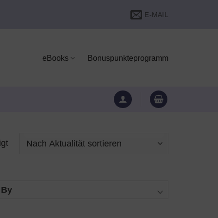
E-MAIL
eBooks
Bonuspunkteprogramm
igt
 By