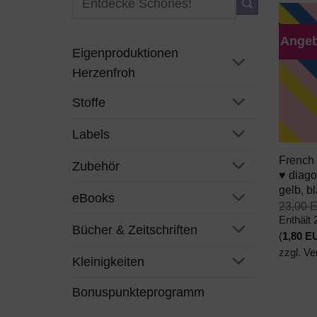
nach:
Angeb
Eigenproduktionen
Herzenfroh
Stoffe
+
Labels
French
Zubehör
♥ diago
gelb, b
eBooks
23,00
Enthält
Bücher & Zeitschriften
(
1,80
E
zzgl.
Ve
Kleinigkeiten
Bonuspunkteprogramm