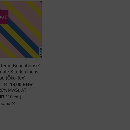
ot!
AUF DEN
WUNSCHZETTEL
 Terry „Beachhouse“
nale Streifen lachs,
lau (Öko Tex)
Ursprünglicher
Aktueller
EUR
18,00
EUR
Preis
Preis
 20% MwSt. AT
war:
ist:
UR
/ 10 cm)
23,00 EUR
18,00 EUR.
rsand