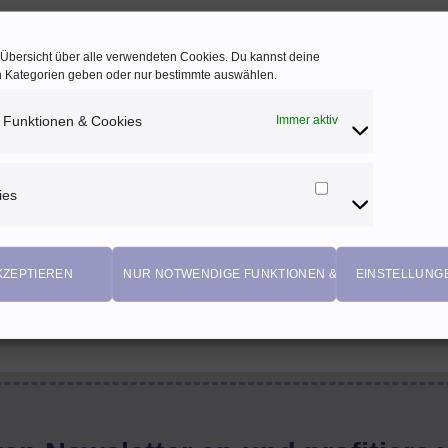
e Übersicht über alle verwendeten Cookies. Du kannst deine
en Kategorien geben oder nur bestimmte auswählen.
 Funktionen & Cookies
Immer aktiv
ies
Marketing
Cookies
KZEPTIEREN
NUR NOTWENDIGE FUNKTIONEN & COOKIES
EINSTELLUNG
EIGENPRODUKTIONEN
Einzigartige Stoffdesigns von Herzenfroh