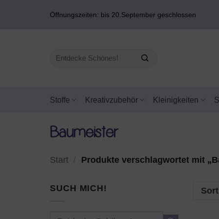
Zum
Öffnungszeiten: bis 20.September geschlossen
Inhalt
springen
Suchen
nach:
Stoffe
Kreativzubehör
Kleinigkeiten
Baumeister
Start
/
Produkte verschlagwortet mit „B
SUCH MICH!
Sort
Suchen