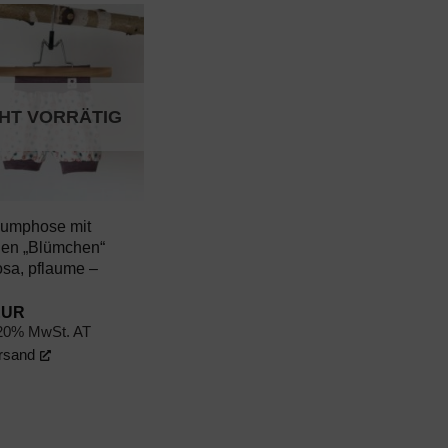
AUF DEN
WUNSCHZETTEL
CHT VORRÄTIG
Pumphose mit
en „Blümchen“
osa, pflaume –
EUR
 20% MwSt. AT
rsand