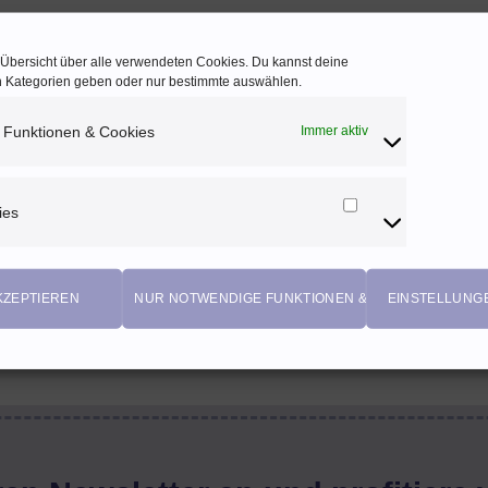
e Übersicht über alle verwendeten Cookies. Du kannst deine
en Kategorien geben oder nur bestimmte auswählen.
 Funktionen & Cookies
Immer aktiv
ies
Marketing
Cookies
KZEPTIEREN
NUR NOTWENDIGE FUNKTIONEN & COOKIES
EINSTELLUNG
EIGENPRODUKTIONEN
Einzigartige Stoffdesigns von Herzenfroh