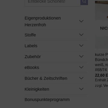
nach:
Eigenproduktionen
Herzenfroh
NI
Stoffe
+
Labels
kurze 
Zubehör
Bündch
weiß, r
eBooks
#68/74
22,60
Bücher & Zeitschriften
Enthält
zzgl.
Ve
Kleinigkeiten
Bonuspunkteprogramm