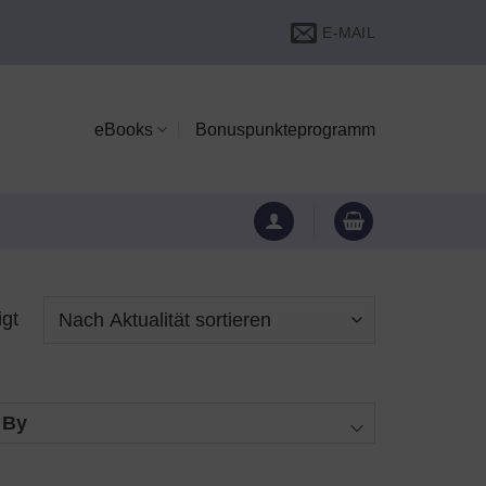
E-MAIL
eBooks
Bonuspunkteprogramm
igt
 By