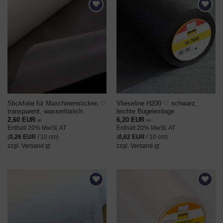
AUF DEN
AUF DEN
WUNSCHZETTEL
WUNSCHZETTEL
Stickfolie für Maschinensticken ♡
Vlieseline H200 ♡ schwarz,
transparent, wasserlöslich
leichte Bügeleinlage
2,60
EUR
6,20
EUR
m
m
Enthält 20% MwSt. AT
Enthält 20% MwSt. AT
(
0,26
EUR
/ 10 cm)
(
0,62
EUR
/ 10 cm)
zzgl.
Versand
zzgl.
Versand
AUF DEN
AUF DEN
WUNSCHZETTEL
WUNSCHZETTEL