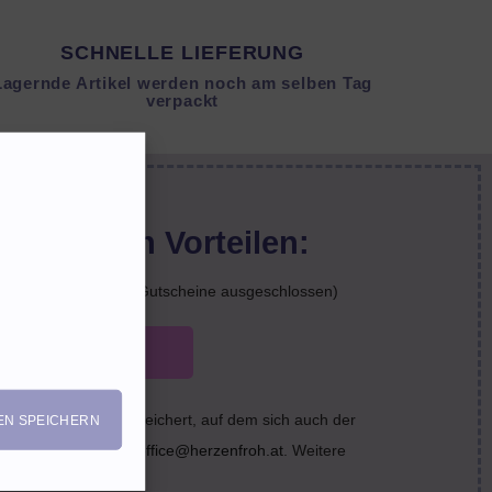
SCHNELLE LIEFERUNG
Lagernde Artikel werden noch am selben Tag
verpackt
von diesen Vorteilen:
nächste Bestellung (Gutscheine ausgeschlossen)
zt anmelden
 dem Webserver gespeichert, auf dem sich auch der
EN SPEICHERN
bst uns eine Mail an
office@herzenfroh.at
. Weitere