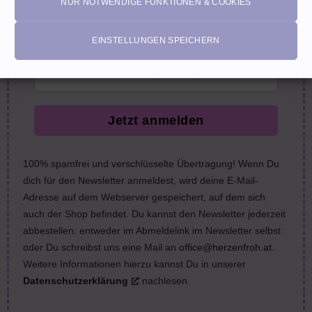
NUR NOTWENDIGE FUNKTIONEN & COOKIES
nächste Bestellung (Gutscheine ausgeschlossen)
EINSTELLUNGEN SPEICHERN
email
Jetzt anmelden
100% spamfrei und verschlüsselte Übertragung! Wenn Du
dich für den Newsletter anmeldest, wird deine E-Mail-
Adresse auf dem Webserver gespeichert, auf dem sich
auch der Shop befindet. Du kannst den Newsletter jederzeit
abbestellen: entweder im Abmeldelink im Newsletter selbst
oder Du schreibst uns eine Mail an
office@herzenfroh.at
.
Weitere Informationen hierzu kannst Du in unserer
Datenschutzerklärung
nachlesen.