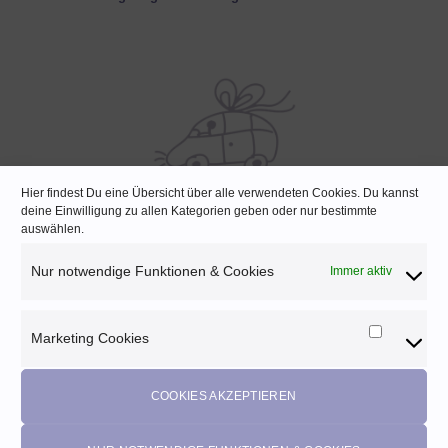
Hier findest Du eine Übersicht über alle verwendeten Cookies. Du kannst
deine Einwilligung zu allen Kategorien geben oder nur bestimmte
SCHNELLE LIEFERUNG
auswählen.
Lagernde Artikel werden noch am selben Tag verpackt
Nur notwendige Funktionen & Cookies
Immer aktiv
Marketing Cookies
Marketi
Melde dich für unseren Newsletter an und
Cookies
profitiere von diesen Vorteilen:
COOKIES AKZEPTIEREN
Exklusive
Rabatte
• Benachrichtigung über
Aktionen
und
neue Produkte • Erhalte
Pflegetipps
•
5% Rabatt
auf deine