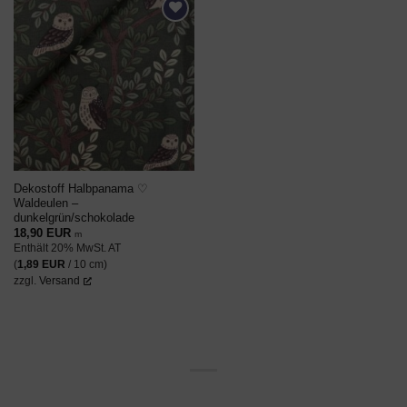
AUF DEN
WUNSCHZETTEL
Dekostoff Halbpanama ♡
Waldeulen –
dunkelgrün/schokolade
18,90
EUR
m
Enthält 20% MwSt. AT
(
1,89
EUR
/ 10 cm)
zzgl.
Versand